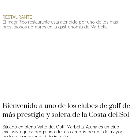
RESTAURANTE
El
magnífico
restaurante
está
atendido
por
uno
de
los
más
prestigiosos
nombres
en
la
gastronomía
de
Marbella
Premios
Estos son algunos de los últimos premios que ha recibido
nuestro campo.
Bienvenido a uno de los clubes de golf de
más prestigio y solera de la Costa del Sol
Situado en pleno Valle del Golf, Marbella, Aloha es un club
exclusivo que alberga uno de los campos de golf de mayor
belleza y singularidad de España.