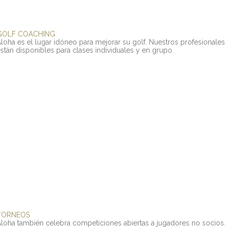
GOLF
COACHING
Aloha
es
el
lugar
idóneo
para
mejorar
su
golf.
Nuestros
profesionales
stán
disponibles
para
clases
individuales
y
en
grupo.
TORNEOS
Aloha
también
celebra
competiciones
abiertas
a
jugadores
no
socios.