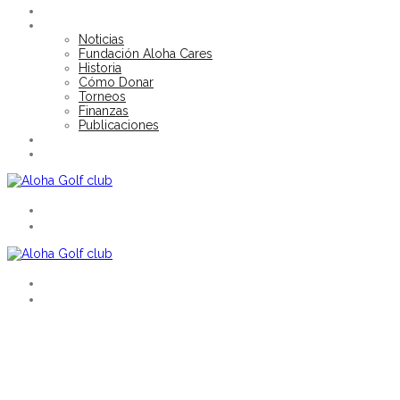
SOCIOS
FUNDACIÓN ALOHA CARES
Noticias
Fundación Aloha Cares
Historia
Cómo Donar
Torneos
Finanzas
Publicaciones
NOTICIAS
TORNEOS
EN
ES
EN
ES
BIENVENIDOS A ALOHA
UN CLUB SOCIAL CON UN AMBIENTE ESPECIAL
A
loha ha sido sede del Open de Andalucía en tres ocasiones.