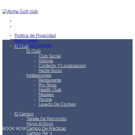
EN
ES
Política de Privacidad
Aviso Legal
Política de Cookies
El Club
El Club
Club Social
Historia
Contacto Y Localización
Hazte Socio
Instalaciones
Restaurante
Pro Shop
Health Club
Masajes
Piscina
Lavado De Coches
El Campo
Tarjeta De Recorrido
Hoyo A Hoyo
Campo De Prácticas
BOOK
NOW
Campo Par 3