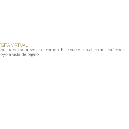
ISITA
VIRTUAL
Aquí
podrá
sobrevolar
el
campo.
Este
vuelo
virtual
le
mostrará
cada
hoyo
a
vista
de
pájaro.