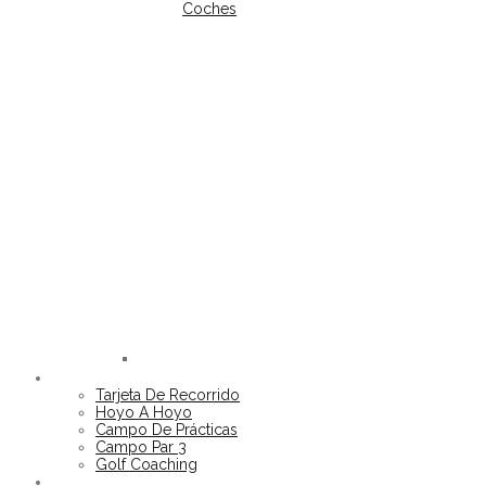
Coches
Golf
Club
EL CAMPO
ALOHA
Tarjeta De Recorrido
Hoyo A Hoyo
Campo De Prácticas
Campo Par 3
Golf Coaching
GALERÍA