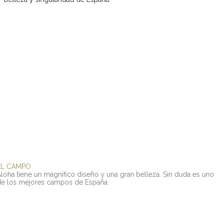
EL
CAMPO
Aloha
tiene
un
magnífico
diseño
y
una
gran
belleza.
Sin
duda
es
uno
de
los
mejores
campos
de
España.