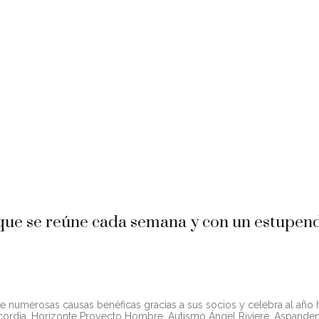
SGO MÁS QUE IMPORTANTE A TENER EN 
e verano, cenas de gala, almuerzos de Interclubs, comidas y cenas e
ventos de lo más variado e interesante a lo largo de todo el año.
ue se reúne cada semana y con un estupendo
e numerosas causas benéficas gracias a sus socios y celebra al año 
ncordia, Horizonte Proyecto Hombre, Autismo Ángel Riviere, Aspand