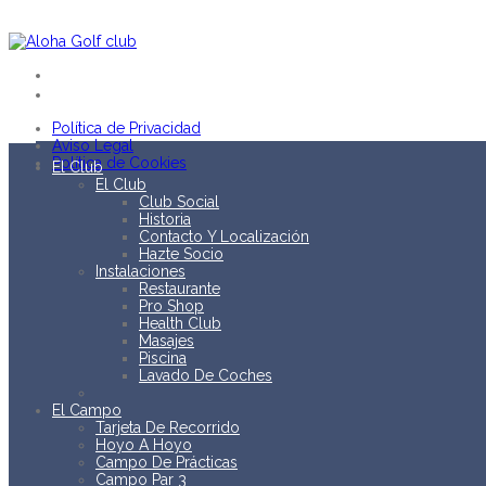
EN
ES
Política de Privacidad
Aviso Legal
Política de Cookies
El Club
El Club
Club Social
Historia
Contacto Y Localización
Hazte Socio
Instalaciones
Restaurante
Pro Shop
Health Club
Masajes
Piscina
Lavado De Coches
El Campo
Tarjeta De Recorrido
Hoyo A Hoyo
Campo De Prácticas
Campo Par 3