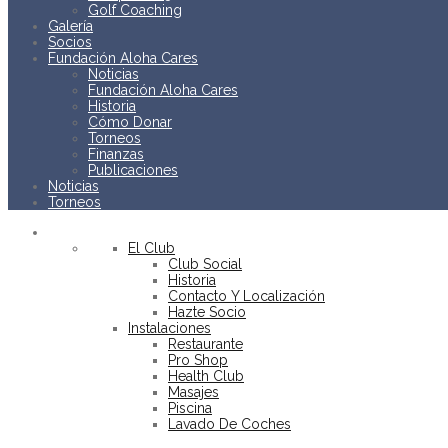
Golf Coaching
Galería
Socios
Fundación Aloha Cares
Noticias
Fundación Aloha Cares
Historia
Cómo Donar
Torneos
Finanzas
Publicaciones
Noticias
Torneos
EL CLUB
El Club
Club Social
Historia
Contacto Y Localización
Hazte Socio
Instalaciones
Restaurante
Pro Shop
Health Club
Masajes
Piscina
Lavado De Coches