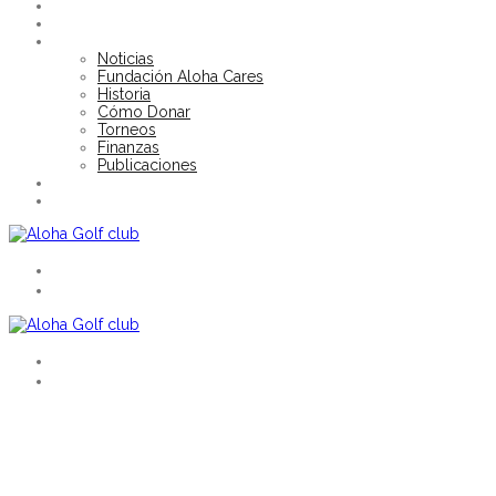
GALERÍA
SOCIOS
FUNDACIÓN ALOHA CARES
Noticias
Fundación Aloha Cares
Historia
Cómo Donar
Torneos
Finanzas
Publicaciones
NOTICIAS
TORNEOS
EN
ES
EN
ES