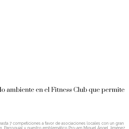
CUENTA
n Navidad, celebraciones del Día de San Patricio, San Valentín, del
 ambiente en el Fitness Club que permite
hasta 7 competiciones a favor de asociaciones locales con un gran
em, Parroquial y nuestro emblemático Pro-am Miguel Ángel Jiménez