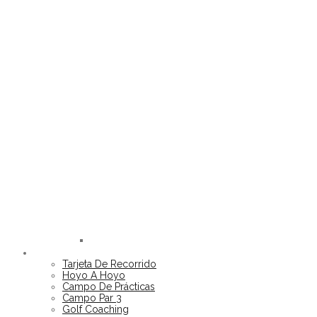
Golf
Club
EL CAMPO
ALOHA
Tarjeta De Recorrido
Hoyo A Hoyo
Campo De Prácticas
Campo Par 3
Golf Coaching