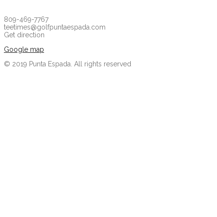
BOOK
NOW
809-469-7767
teetimes@golfpuntaespada.com
Get direction
Google map
© 2019 Punta Espada. All rights reserved