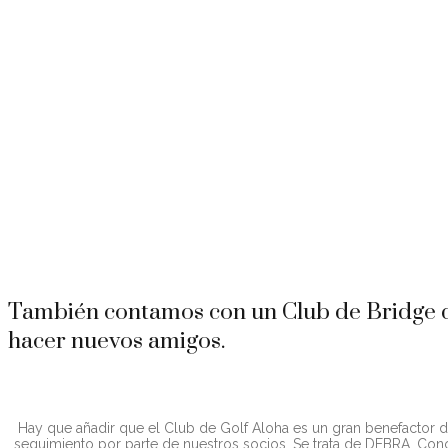
ALOHA CLUB SOCIAL LIFESTYLE
LA VIDA SOCIAL DE ALOHA ES UN RA
Con música en directo cada viernes, barbacoas durante las noches d
Aniversario del Club, etc. los socios cuentan con un calendario de e
También contamos con un Club de Bridge q
hacer nuevos amigos.
Hay que añadir que el Club de Golf Aloha es un gran benefactor d
seguimiento por parte de nuestros socios. Se trata de DEBRA, Co