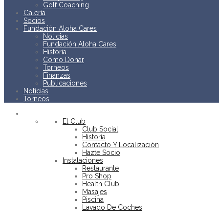
Golf Coaching
Galería
Socios
Fundación Aloha Cares
Noticias
Fundación Aloha Cares
Historia
Cómo Donar
Torneos
Finanzas
Publicaciones
Noticias
Torneos
EL CLUB
El Club
Club Social
Historia
Contacto Y Localización
Hazte Socio
Instalaciones
Restaurante
Pro Shop
Health Club
Masajes
Piscina
Lavado De Coches
BOOK
NOW