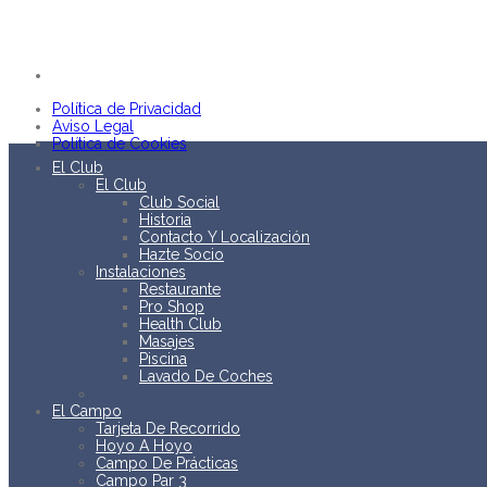
ES
Política de Privacidad
Aviso Legal
Política de Cookies
El Club
El Club
Club Social
Historia
Contacto Y Localización
Hazte Socio
Instalaciones
Restaurante
Pro Shop
Health Club
Masajes
Piscina
Lavado De Coches
El Campo
Tarjeta De Recorrido
Hoyo A Hoyo
Campo De Prácticas
Campo Par 3