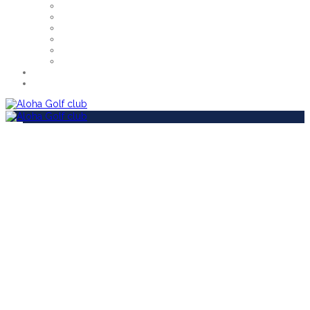
Proshop
Restaurant – Tel: 952 812 390
Gimnasio
Lavado De Coches
Fisoterapeuta
Profesionales
EN
ES
Área Socios