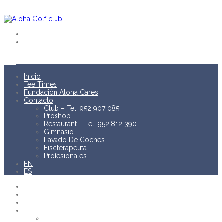
Inicio
Tee Times
Fundación Aloha Cares
Contacto
Club – Tel: 952 907 085
Proshop
Restaurant – Tel: 952 812 390
Gimnasio
Lavado De Coches
Fisoterapeuta
Profesionales
EN
ES
INICIO
TEE TIMES
FUNDACIÓN ALOHA CARES
CONTACTO
Club – Tel: 952 907 085