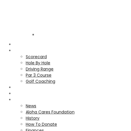
Golf
Club
ALOHA
COURSE
Scorecard
Hole By Hole
Driving Range
Par 3 Course
Golf Coaching
GALLERY
MEMBERS
ALOHA CARES FOUNDATION
News
Aloha Cares Foundation
History
How To Donate
Finances