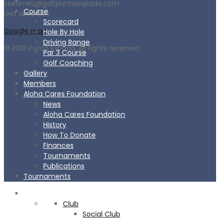
teetimes@golfpuntaespada.com
Course
Get direction
Scorecard
Google map
Hole By Hole
Driving Range
© 2019 Punta Espada. All rights reserved
Par 3 Course
Golf Coaching
Gallery
Members
Aloha Cares Foundation
News
Aloha Cares Foundation
History
How To Donate
Finances
Tournaments
Publications
Tournaments
CLUB
Club
Social Club